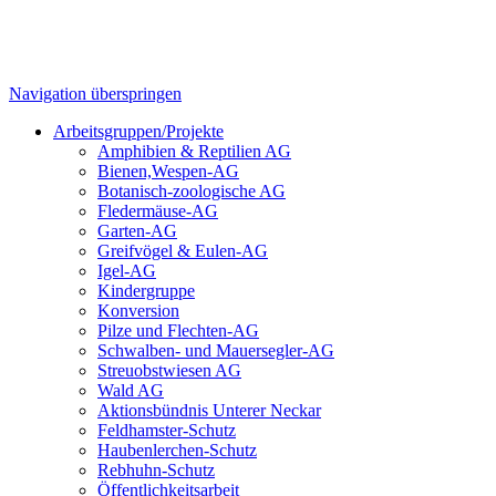
Navigation überspringen
Arbeitsgruppen/Projekte
Amphibien & Reptilien AG
Bienen,Wespen-AG
Botanisch-zoologische AG
Fledermäuse-AG
Garten-AG
Greifvögel & Eulen-AG
Igel-AG
Kindergruppe
Konversion
Pilze und Flechten-AG
Schwalben- und Mauersegler-AG
Streuobstwiesen AG
Wald AG
Aktionsbündnis Unterer Neckar
Feldhamster-Schutz
Haubenlerchen-Schutz
Rebhuhn-Schutz
Öffentlichkeitsarbeit