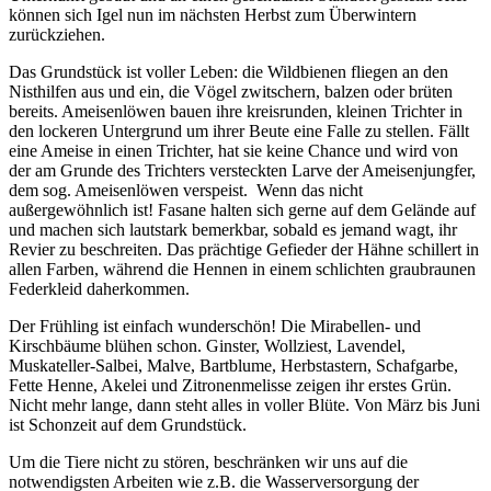
können sich Igel nun im nächsten Herbst zum Überwintern
zurückziehen.
Das Grundstück ist voller Leben: die Wildbienen fliegen an den
Nisthilfen aus und ein, die Vögel zwitschern, balzen oder brüten
bereits. Ameisenlöwen bauen ihre kreisrunden, kleinen Trichter in
den lockeren Untergrund um ihrer Beute eine Falle zu stellen. Fällt
eine Ameise in einen Trichter, hat sie keine Chance und wird von
der am Grunde des Trichters versteckten Larve der Ameisenjungfer,
dem sog. Ameisenlöwen verspeist. Wenn das nicht
außergewöhnlich ist! Fasane halten sich gerne auf dem Gelände auf
und machen sich lautstark bemerkbar, sobald es jemand wagt, ihr
Revier zu beschreiten. Das prächtige Gefieder der Hähne schillert in
allen Farben, während die Hennen in einem schlichten graubraunen
Federkleid daherkommen.
Der Frühling ist einfach wunderschön! Die Mirabellen- und
Kirschbäume blühen schon. Ginster, Wollziest, Lavendel,
Muskateller-Salbei, Malve, Bartblume, Herbstastern, Schafgarbe,
Fette Henne, Akelei und Zitronenmelisse zeigen ihr erstes Grün.
Nicht mehr lange, dann steht alles in voller Blüte. Von März bis Juni
ist Schonzeit auf dem Grundstück.
Um die Tiere nicht zu stören, beschränken wir uns auf die
notwendigsten Arbeiten wie z.B. die Wasserversorgung der