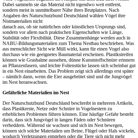
Dabei sammeln sie das Material nicht irgendwo weit entfernt,
sondern meist in unmittelbarer Nähe ihres Brutplatzes. Nach
Angaben des Naturschutzbund Deutschland wählen Vögel ihre
Nistmaterialien nicht
danach aus, ob sie natürlichen oder künstlichen Ursprungs sind,
sondern vor allem nach praktischen Eigenschaften wie Länge,
Stabilität oder Flexibilität. Diese Zusammenhänge werden auch in
NABU-Bildungsmaterialien zum Thema Nestbau beschrieben. Was
aus menschlicher Sicht wie Müll wirkt, kann für einen Vogel also
durchaus wie ein geeignetes Baumaterial erscheinen. Plastikstreifen
können wie Grashalme aussehen, dünne Kunststoffschnüre erinnern
an Pflanzenfasern, und leichte Folienstücke lassen sich scheinbar gut
in ein Nest einarbeiten. Das Problem zeigt sich allerdings erst später
– nämlich dann, wenn die Eier ausgebrütet sind und die Jungvögel
im Nest heranwachsen.
Gefährliche Materialien im Nest
Der Naturschutzbund Deutschland beschreibt in mehreren Artikeln,
dass Plastikreste, Netze oder Schnüre in Vogelnestern zu
erheblichen Problemen führen können. Eine häufige Gefahr besteht
darin, dass sich Jungvögel in langen Fäden oder Schnüren
verheddern. Während sie wachsen und sich im Nest bewegen,
können sich solche Materialien um Beine, Flügel oder Hals wickeln,
wodurch Verletzungen entstehen oder die Tiere sich nicht mehr