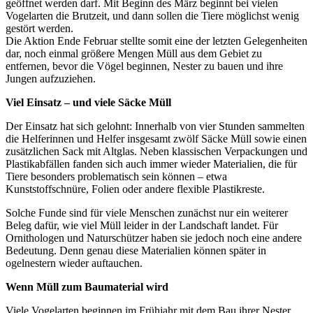
geöffnet werden darf. Mit Beginn des März beginnt bei vielen
Vogelarten die Brutzeit, und dann sollen die Tiere möglichst wenig
gestört werden.
Die Aktion Ende Februar stellte somit eine der letzten Gelegenheiten
dar, noch einmal größere Mengen Müll aus dem Gebiet zu
entfernen, bevor die Vögel beginnen, Nester zu bauen und ihre
Jungen aufzuziehen.
Viel Einsatz – und viele Säcke Müll
Der Einsatz hat sich gelohnt: Innerhalb von vier Stunden sammelten
die Helferinnen und Helfer insgesamt zwölf Säcke Müll sowie einen
zusätzlichen Sack mit Altglas. Neben klassischen Verpackungen und
Plastikabfällen fanden sich auch immer wieder Materialien, die für
Tiere besonders problematisch sein können – etwa
Kunststoffschnüre, Folien oder andere flexible Plastikreste.
Solche Funde sind für viele Menschen zunächst nur ein weiterer
Beleg dafür, wie viel Müll leider in der Landschaft landet. Für
Ornithologen und Naturschützer haben sie jedoch noch eine andere
Bedeutung. Denn genau diese Materialien können später in
ogelnestern wieder auftauchen.
Wenn Müll zum Baumaterial wird
Viele Vogelarten beginnen im Frühjahr mit dem Bau ihrer Nester.