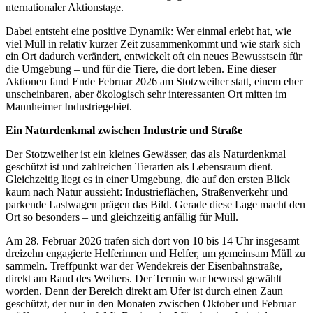
nternationaler Aktionstage.
Dabei entsteht eine positive Dynamik: Wer einmal erlebt hat, wie
viel Müll in relativ kurzer Zeit zusammenkommt und wie stark sich
ein Ort dadurch verändert, entwickelt oft ein neues Bewusstsein für
die Umgebung – und für die Tiere, die dort leben. Eine dieser
Aktionen fand Ende Februar 2026 am Stotzweiher statt, einem eher
unscheinbaren, aber ökologisch sehr interessanten Ort mitten im
Mannheimer Industriegebiet.
Ein Naturdenkmal zwischen Industrie und Straße
Der Stotzweiher ist ein kleines Gewässer, das als Naturdenkmal
geschützt ist und zahlreichen Tierarten als Lebensraum dient.
Gleichzeitig liegt es in einer Umgebung, die auf den ersten Blick
kaum nach Natur aussieht: Industrieflächen, Straßenverkehr und
parkende Lastwagen prägen das Bild. Gerade diese Lage macht den
Ort so besonders – und gleichzeitig anfällig für Müll.
Am 28. Februar 2026 trafen sich dort von 10 bis 14 Uhr insgesamt
dreizehn engagierte Helferinnen und Helfer, um gemeinsam Müll zu
sammeln. Treffpunkt war der Wendekreis der Eisenbahnstraße,
direkt am Rand des Weihers. Der Termin war bewusst gewählt
worden. Denn der Bereich direkt am Ufer ist durch einen Zaun
geschützt, der nur in den Monaten zwischen Oktober und Februar