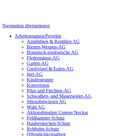
Navigation überspringen
Arbeitsgruppen/Projekte
Amphibien & Reptilien AG
Bienen,Wespen-AG
Botanisch-zoologische AG
Fledermäuse-AG
Garten-AG
Greifvögel & Eulen-AG
Igel-AG
Kindergruppe
Konversion
Pilze und Flechten-AG
Schwalben- und Mauersegler-AG
Streuobstwiesen AG
Wald AG
Aktionsbündnis Unterer Neckar
Feldhamster-Schutz
Haubenlerchen-Schutz
Rebhuhn-Schutz
Öffentlichkeitsarbeit