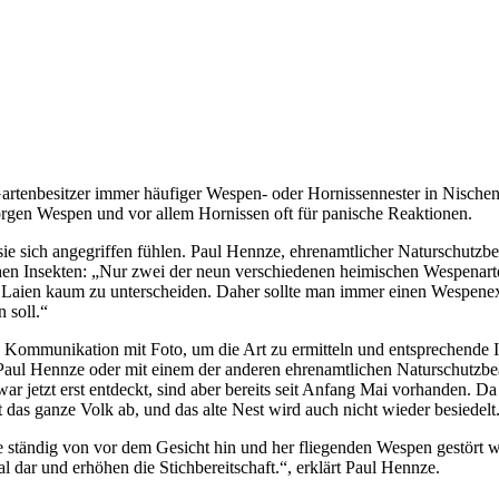
enbesitzer immer häufiger Wespen- oder Hornissennester in Nischen 
rgen Wespen und vor allem Hornissen oft für panische Reaktionen.
sie sich angegriffen fühlen. Paul Hennze, ehrenamtlicher Naturschut
chen Insekten: „Nur zwei der neun verschiedenen heimischen Wespenart
n Laien kaum zu unterscheiden. Daher sollte man immer einen Wespene
 soll.“
e Kommunikation mit Foto, um die Art zu ermitteln und entsprechende 
 Paul Hennze oder mit einem der anderen ehrenamtlichen Naturschutzbea
ar jetzt erst entdeckt, sind aber bereits seit Anfang Mai vorhanden. Da
das ganze Volk ab, und das alte Nest wird auch nicht wieder besiedelt
e ständig von vor dem Gesicht hin und her fliegenden Wespen gestört w
l dar und erhöhen die Stichbereitschaft.“, erklärt Paul Hennze.