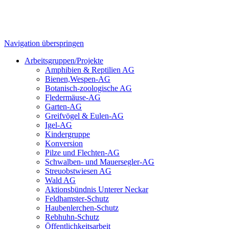
Navigation überspringen
Arbeitsgruppen/Projekte
Amphibien & Reptilien AG
Bienen,Wespen-AG
Botanisch-zoologische AG
Fledermäuse-AG
Garten-AG
Greifvögel & Eulen-AG
Igel-AG
Kindergruppe
Konversion
Pilze und Flechten-AG
Schwalben- und Mauersegler-AG
Streuobstwiesen AG
Wald AG
Aktionsbündnis Unterer Neckar
Feldhamster-Schutz
Haubenlerchen-Schutz
Rebhuhn-Schutz
Öffentlichkeitsarbeit