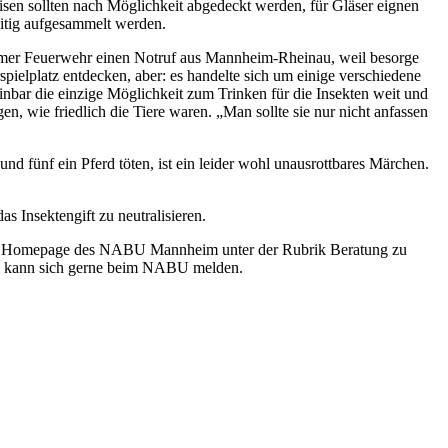
en sollten nach Möglichkeit abgedeckt werden, für Gläser eignen
eitig aufgesammelt werden.
heimer Feuerwehr einen Notruf aus Mannheim-Rheinau, weil besorge
pielplatz entdecken, aber: es handelte sich um einige verschiedene
bar die einzige Möglichkeit zum Trinken für die Insekten weit und
n, wie friedlich die Tiere waren. „Man sollte sie nur nicht anfassen
nd fünf ein Pferd töten, ist ein leider wohl unausrottbares Märchen.
s Insektengift zu neutralisieren.
 der Homepage des NABU Mannheim unter der Rubrik Beratung zu
te, kann sich gerne beim NABU melden.