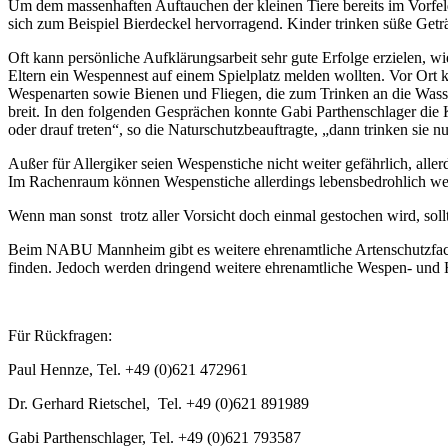
Um dem massenhaften Auftauchen der kleinen Tiere bereits im Vorfe
sich zum Beispiel Bierdeckel hervorragend. Kinder trinken süße Getr
Oft kann persönliche Aufklärungsarbeit sehr gute Erfolge erzielen,
Eltern ein Wespennest auf einem Spielplatz melden wollten. Vor Ort k
Wespenarten sowie Bienen und Fliegen, die zum Trinken an die Wass
breit. In den folgenden Gesprächen konnte Gabi Parthenschlager die Ki
oder drauf treten“, so die Naturschutzbeauftragte, „dann trinken sie n
Außer für Allergiker seien Wespenstiche nicht weiter gefährlich, alle
Im Rachenraum können Wespenstiche allerdings lebensbedrohlich wer
Wenn man sonst trotz aller Vorsicht doch einmal gestochen wird, sollt
Beim NABU Mannheim gibt es weitere ehrenamtliche Artenschutzfac
finden. Jedoch werden dringend weitere ehrenamtliche Wespen- und 
Für Rückfragen:
Paul Hennze, Tel. +49 (0)621 472961
Dr. Gerhard Rietschel, Tel. +49 (0)621 891989
Gabi Parthenschlager, Tel. +49 (0)621 793587