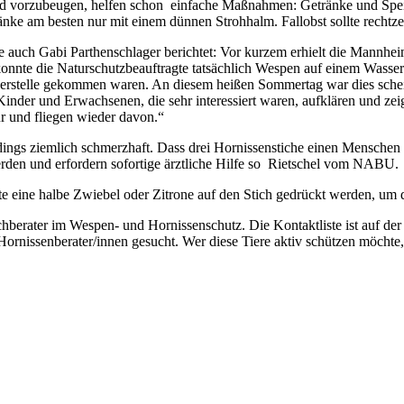
ld vorzubeugen, helfen schon einfache Maßnahmen: Getränke und Speis
änke am besten nur mit einem dünnen Strohhalm. Fallobst sollte rechtz
 wie auch Gabi Parthenschlager berichtet: Vor kurzem erhielt die Mann
onnte die Naturschutzbeauftragte tatsächlich Wespen auf einem Wassers
erstelle gekommen waren. An diesem heißen Sommertag war dies schein
nder und Erwachsenen, die sehr interessiert waren, aufklären und zeige
ur und fliegen wieder davon.“
rdings ziemlich schmerzhaft. Dass drei Hornissenstiche einen Menschen u
den und erfordern sofortige ärztliche Hilfe so Rietschel vom NABU.
e eine halbe Zwiebel oder Zitrone auf den Stich gedrückt werden, um da
hberater im Wespen- und Hornissenschutz. Die Kontaktliste ist auf
Hornissenberater/innen gesucht. Wer diese Tiere aktiv schützen möch