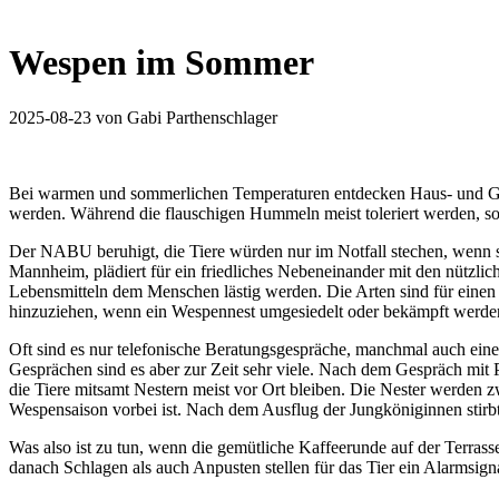
Wespen im Sommer
2025-08-23
von Gabi Parthenschlager
Bei warmen und sommerlichen Temperaturen entdecken Haus- und Gart
werden. Während die flauschigen Hummeln meist toleriert werden, so
Der NABU beruhigt, die Tiere würden nur im Notfall stechen, wenn 
Mannheim, plädiert für ein friedliches Nebeneinander mit den nützli
Lebensmitteln dem Menschen lästig werden. Die Arten sind für eine
hinzuziehen, wenn ein Wespennest umgesiedelt oder bekämpft werden
Oft sind es nur telefonische Beratungsgespräche, manchmal auch ein
Gesprächen sind es aber zur Zeit sehr viele. Nach dem Gespräch mit
die Tiere mitsamt Nestern meist vor Ort bleiben. Die Nester werden zw
Wespensaison vorbei ist. Nach dem Ausflug der Jungköniginnen stirbt 
Was also ist zu tun, wenn die gemütliche Kaffeerunde auf der Terrass
danach Schlagen als auch Anpusten stellen für das Tier ein Alarmsigna