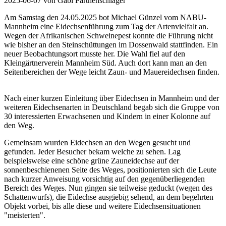
2025-06-07
von Gabi Parthenschlager
Am Samstag den 24.05.2025 bot Michael Günzel vom NABU-
Mannheim eine Eidechsenführung zum Tag der Artenvielfalt an.
Wegen der Afrikanischen Schweinepest konnte die Führung nicht
wie bisher an den Steinschüttungen im Dossenwald stattfinden. Ein
neuer Beobachtungsort musste her. Die Wahl fiel auf den
Kleingärtnerverein Mannheim Süd. Auch dort kann man an den
Seitenbereichen der Wege leicht Zaun- und Mauereidechsen finden.
Nach einer kurzen Einleitung über Eidechsen in Mannheim und der
weiteren Eidechsenarten in Deutschland begab sich die Gruppe von
30 interessierten Erwachsenen und Kindern in einer Kolonne auf
den Weg.
Gemeinsam wurden Eidechsen an den Wegen gesucht und
gefunden. Jeder Besucher bekam welche zu sehen. Lag
beispielsweise eine schöne grüne Zauneidechse auf der
sonnenbeschienenen Seite des Weges, positionierten sich die Leute
nach kurzer Anweisung vorsichtig auf den gegenüberliegenden
Bereich des Weges. Nun gingen sie teilweise geduckt (wegen des
Schattenwurfs), die Eidechse ausgiebig sehend, an dem begehrten
Objekt vorbei, bis alle diese und weitere Eidechsensituationen
"meisterten".