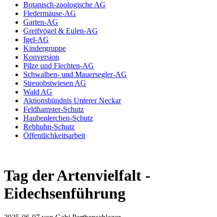
Botanisch-zoologische AG
Fledermäuse-AG
Garten-AG
Greifvögel & Eulen-AG
Igel-AG
Kindergruppe
Konversion
Pilze und Flechten-AG
Schwalben- und Mauersegler-AG
Streuobstwiesen AG
Wald AG
Aktionsbündnis Unterer Neckar
Feldhamster-Schutz
Haubenlerchen-Schutz
Rebhuhn-Schutz
Öffentlichkeitsarbeit
Tag der Artenvielfalt -
Eidechsenführung