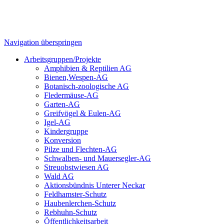
Navigation überspringen
Arbeitsgruppen/Projekte
Amphibien & Reptilien AG
Bienen,Wespen-AG
Botanisch-zoologische AG
Fledermäuse-AG
Garten-AG
Greifvögel & Eulen-AG
Igel-AG
Kindergruppe
Konversion
Pilze und Flechten-AG
Schwalben- und Mauersegler-AG
Streuobstwiesen AG
Wald AG
Aktionsbündnis Unterer Neckar
Feldhamster-Schutz
Haubenlerchen-Schutz
Rebhuhn-Schutz
Öffentlichkeitsarbeit