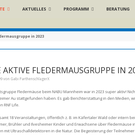
TE
AKTUELLES
PROGRAMM
BERATUNG
edermausgruppe in 2023
E AKTIVE FLEDERMAUSGRUPPE IN 2
09
von Gabi ParthenschlagerX
itsgruppe Fledermäuse beim NABU Mannheim war in 2023 super aktiv! Nicht
imer Au stattgefunden haben. Es gab Berichterstattung in den Medien, 
n RNF Life.
samt 18 Veranstaltungen, öffentlich z. B. im Käfertaler Wald oder intern 
er, Brühler und Ilvesheimer Kinder und Erwachsene über Fledermäuse in
en mit Ultraschalldetektoren in die Natur. Die Begeisterung der Teilnehmer