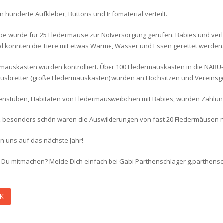
 hunderte Aufkleber, Buttons und Infomaterial verteilt.
pe wurde für 25 Fledermäuse zur Notversorgung gerufen. Babies und verl
 konnten die Tiere mit etwas Wärme, Wasser und Essen gerettet werden. 
rmauskästen wurden kontrolliert. Über 100 Fledermauskästen in die NABU
usbretter (große Fledermauskästen) wurden an Hochsitzen und Vereins
nstuben, Habitaten von Fledermausweibchen mit Babies, wurden Zählun
 besonders schön waren die Auswilderungen von fast 20 Fledermäusen
n uns auf das nächste Jahr!
 Du mitmachen? Melde Dich einfach bei Gabi Parthenschlager g.parthens
K