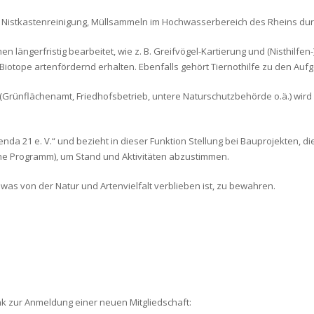
, Nistkastenreinigung, Müllsammeln im Hochwasserbereich des Rheins dur
längerfristig bearbeitet, wie z. B. Greifvögel-Kartierung und (Nisthilfen
Biotope artenfördernd erhalten. Ebenfalls gehört Tiernothilfe zu den Auf
rünflächenamt, Friedhofsbetrieb, untere Naturschutzbehörde o.ä.) wird
da 21 e. V.“ und bezieht in dieser Funktion Stellung bei Bauprojekten, d
iehe Programm), um Stand und Aktivitäten abzustimmen.
s von der Natur und Artenvielfalt verblieben ist, zu bewahren.
ink zur Anmeldung einer neuen Mitgliedschaft: