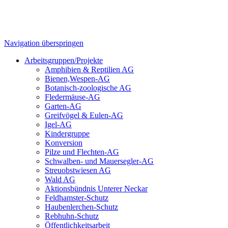
Navigation überspringen
Arbeitsgruppen/Projekte
Amphibien & Reptilien AG
Bienen,Wespen-AG
Botanisch-zoologische AG
Fledermäuse-AG
Garten-AG
Greifvögel & Eulen-AG
Igel-AG
Kindergruppe
Konversion
Pilze und Flechten-AG
Schwalben- und Mauersegler-AG
Streuobstwiesen AG
Wald AG
Aktionsbündnis Unterer Neckar
Feldhamster-Schutz
Haubenlerchen-Schutz
Rebhuhn-Schutz
Öffentlichkeitsarbeit