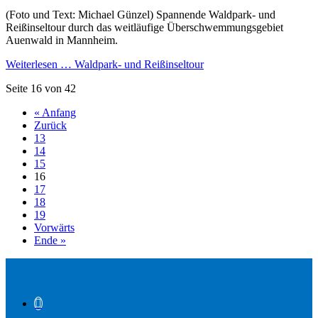
(Foto und Text: Michael Günzel) Spannende Waldpark- und
Reißinseltour durch das weitläufige Überschwemmungsgebiet
Auenwald in Mannheim.
Weiterlesen …
Waldpark- und Reißinseltour
Seite 16 von 42
« Anfang
Zurück
13
14
15
16
17
18
19
Vorwärts
Ende »