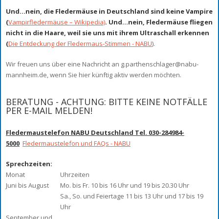
Und...nein, die Fledermäuse in Deutschland sind keine Vampire
(
Vampirfledermäuse – Wikipedia)
. Und...nein, Fledermäuse fliegen
nicht in die Haare, weil sie uns mit ihrem Ultraschall erkennen
(
Die Entdeckung der Fledermaus-Stimmen - NABU
).
Wir freuen uns über eine Nachricht an g.parthenschlager@nabu-
mannheim.de, wenn Sie hier künftig aktiv werden möchten.
BERATUNG - ACHTUNG: BITTE KEINE NOTFÄLLE
PER E-MAIL MELDEN!
Fledermaustelefon NABU Deutschland Tel. 030-284984-
5000
Fledermaustelefon und FAQs - NABU
Sprechzeiten:
Monat
Uhrzeiten
Juni bis August
Mo. bis Fr. 10 bis 16 Uhr und 19 bis 20.30 Uhr
Sa., So. und Feiertage 11 bis 13 Uhr und 17 bis 19
Uhr
September und