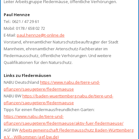
Leiter Arbeitsgruppe Fledermäuse, öffentliche Verhörungen.
Paul Hennze
Tel.: 0621 / 47 29 61
Mobil: 0178 / 658 02 72
E-Mail:
paul.hennze@t-online.de
Vorstand, ehrenamtlicher Naturschutzbeauftragter der Stadt
Mannheim, ehrenamtlicher Artenschutz-Fachberater im
Fledermausschutz, öffentliche Verhörungen. Und weitere
Qualifikationen für den Naturschutz.
Links zu Fledermäusen
NABU Deutschland
https://www.nabu.de/tiere-und-
pflanzen/saeugetiere/fledermaeuse
NABU BW
https://baden-wuerttemberg.nabu.de/tiere-und-
pflanzen/saeugetiere/fledermaeuse
Tipps für einen fledermausfreundlichen Garten:
https://www.nabu.de/tiere-und-
pflanzen/saeugetiere/fledermaeuse/aktiv-fuer-fledermaeuse/
AGF BW
Arbeitsgemeinschaft Fledermausschutz Baden-Württemberg
e.V. - Willkommen (agf-bw.de)