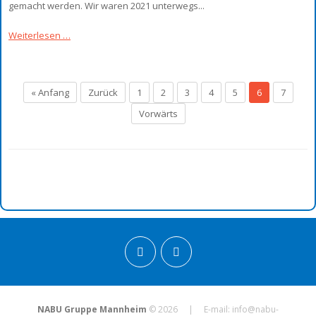
gemacht werden. Wir waren 2021 unterwegs...
Weiterlesen …
« Anfang
Zurück
1
2
3
4
5
6
7
Vorwärts
NABU Gruppe Mannheim
© 2026 | E-mail:
info@nabu-