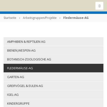
Startseite
›
Arbeitsgruppen/Projekte
›
Fledermäuse-AG
AMPHIBIEN & REPTILIEN AG
BIENEN,WESPEN-AG
BOTANISCH-ZOOLOGISCHE AG
FLEDERMÄUSE-AG
GARTEN-AG
GREIFVÖGEL & EULEN-AG
IGEL-AG
KINDERGRUPPE