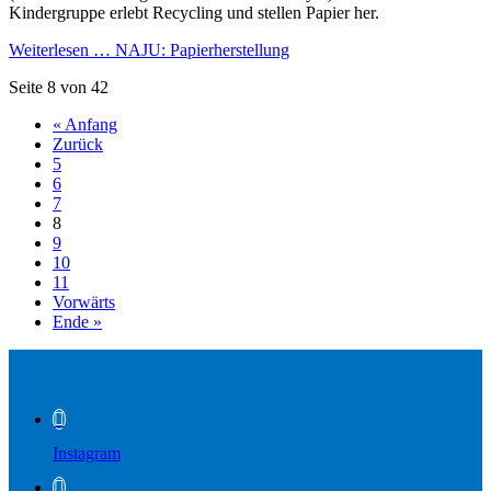
Kindergruppe erlebt Recycling und stellen Papier her.
Weiterlesen …
NAJU: Papierherstellung
Seite 8 von 42
« Anfang
Zurück
5
6
7
8
9
10
11
Vorwärts
Ende »
Instagram