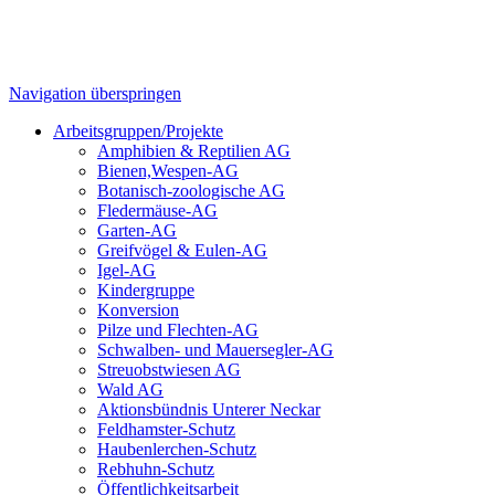
Navigation überspringen
Arbeitsgruppen/Projekte
Amphibien & Reptilien AG
Bienen,Wespen-AG
Botanisch-zoologische AG
Fledermäuse-AG
Garten-AG
Greifvögel & Eulen-AG
Igel-AG
Kindergruppe
Konversion
Pilze und Flechten-AG
Schwalben- und Mauersegler-AG
Streuobstwiesen AG
Wald AG
Aktionsbündnis Unterer Neckar
Feldhamster-Schutz
Haubenlerchen-Schutz
Rebhuhn-Schutz
Öffentlichkeitsarbeit